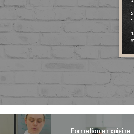
S
1 
T
8
Formation en cuisine