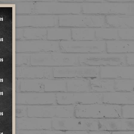
3$
6$
3$
3$
0$
0$
1$