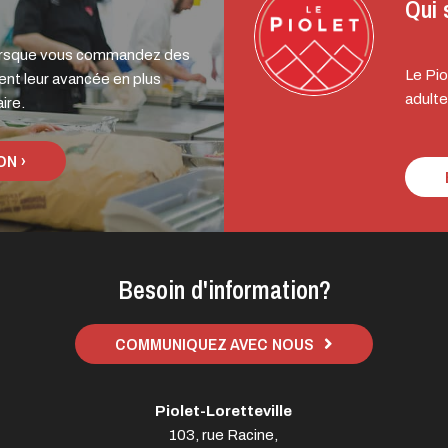
Qui
 Lorsque vous commandez des
Le Pio
nt leur avancée en plus
adulte
ire.
ON ›
Besoin d'information?
COMMUNIQUEZ AVEC NOUS
Piolet-Loretteville
103, rue Racine,