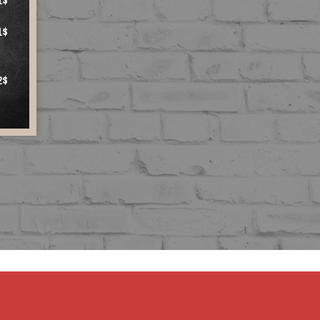
1$
2$