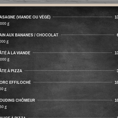
ASAGNE (VIANDE OU VÉGÉ)
1
 000 g
AIN AUX BANANES / CHOCOLAT
000 g
ÂTÉ À LA VIANDE
1
 000 g
ÂTE À PIZZA
ORC EFFILOCHÉ
1
50 g
OUDING CHÔMEUR
1
50 g
AUCE À PIZZA