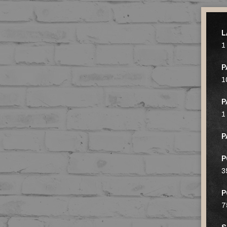
L
1
P
1
P
1
P
P
3
P
7
S