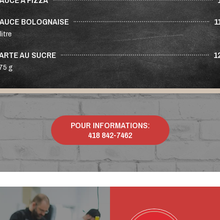
AUCE BOLOGNAISE
1
litre
ARTE AU SUCRE
1
75 g
POUR INFORMATIONS:
418 842-7462