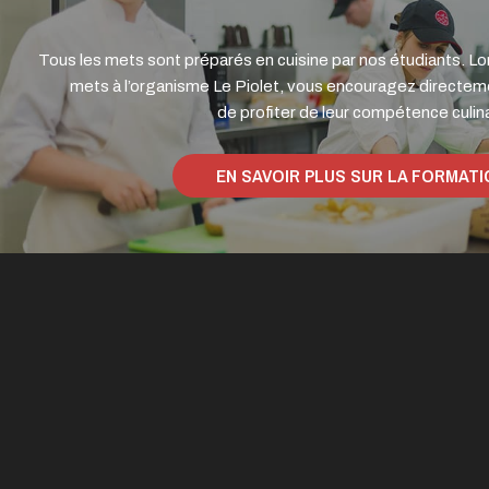
Tous les mets sont préparés en cuisine par nos étudiants.
mets à l’organisme Le Piolet, vous encouragez directeme
de profiter de leur compétence culina
EN SAVOIR PLUS SUR LA FORMATI