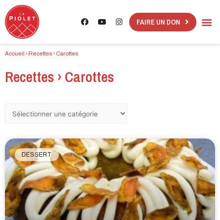
FAIRE UN DON
Accueil
›
Recettes
›
Carottes
Recettes › Carottes
DESSERT