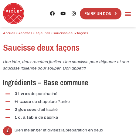
FAIRE UN DON
Accueil
›
Recettes
›
Déjeuner
›
Saucisse deux façons
Saucisse deux façons
Une idée, deux recettes faciles. Une saucisse pour déjeuner et une
saucisse italienne pour souper. Bon appétit!
Ingrédients – Base commune​
3 livres
de porc haché
½ tasse
de chapelure Panko
2 gousses
d’ail haché
1 c. à table
de paprika
Bien mélanger et divisez la préparation en deux