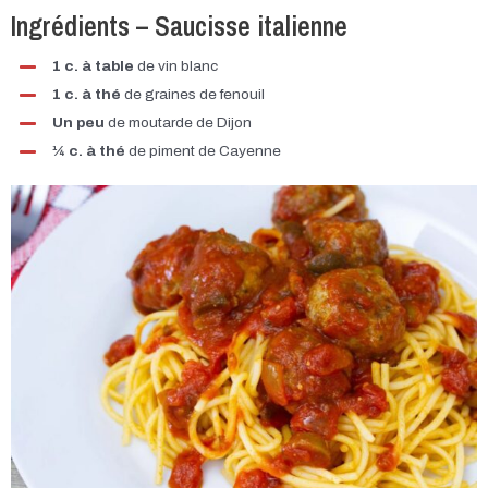
Ingrédients – Saucisse italienne​
1 c. à table
de vin blanc
1 c. à thé
de graines de fenouil
Un peu
de moutarde de Dijon
¼ c. à thé
de piment de Cayenne