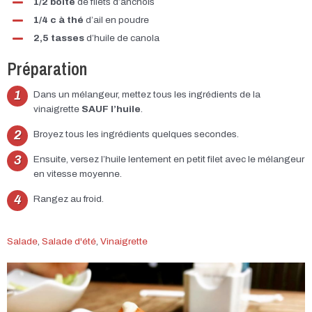
1/2 boîte
de filets d’anchois
1/4 c à thé
d’ail en poudre
2,5 tasses
d’huile de canola
Préparation
Dans un mélangeur, mettez tous les ingrédients de la
vinaigrette
SAUF l’huile
.
Broyez tous les ingrédients quelques secondes.
Ensuite, versez l’huile lentement en petit filet avec le mélangeur
en vitesse moyenne.
Rangez au froid.
Salade
,
Salade d'été
,
Vinaigrette