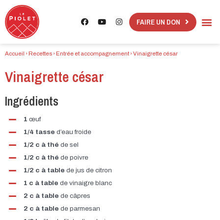
FAIRE UN DON
Accueil
›
Recettes
›
Entrée et accompagnement
›
Vinaigrette césar
Vinaigrette césar
Ingrédients​
1
œuf
1/4 tasse
d’eau froide
1/2 c à thé
de sel
1/2 c à thé
de poivre
1/2 c à table
de jus de citron
1 c à table
de vinaigre blanc
2 c à table
de câpres
2 c à table
de parmesan